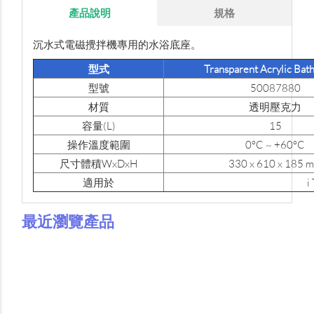
產品說明
規格
沉水式電磁攪拌機專用的水浴底座。
型式
Transparent Acrylic Bat
型號
50087880
材質
透明壓克力
容量(L)
15
操作溫度範圍
0°C ~ +60°C
尺寸體積WxDxH
330 x 610 x 185 
適用於
最近瀏覽產品